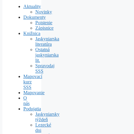
Aktuality
Novinky
Dokumenty
Poistenie
Zápisnice
Knižnica
Jaskyniarska
literatúra
Ostatná
jaskyniarska
lit.
Spravodaj
SSS
Mapovací
kurz
SSS
Mapovanie
O
nás
Podujatia
Jaskyniarsky
týždeň
Lezecké
dni