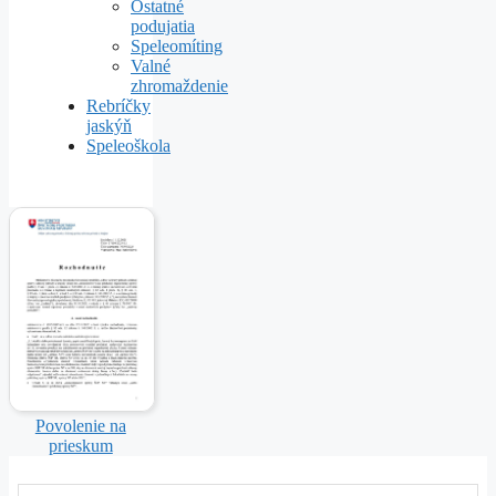
Ostatné
podujatia
Speleomíting
Valné
zhromaždenie
Rebríčky
jaskýň
Speleoškola
Povolenie na
prieskum