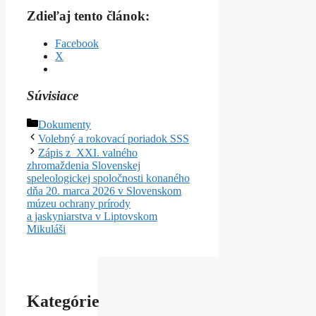
Zdieľaj tento článok:
Facebook
X
Súvisiace
Kategórie
Dokumenty
Volebný a rokovací poriadok SSS
Zápis z XXI. valného
zhromaždenia Slovenskej
speleologickej spoločnosti konaného
dňa 20. marca 2026 v Slovenskom
múzeu ochrany prírody
a jaskyniarstva v Liptovskom
Mikuláši
Kategórie