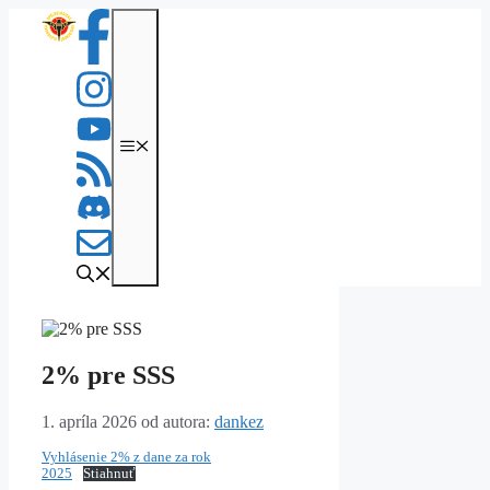
Preskočiť
na
obsah
Menu
2% pre SSS
1. apríla 2026
od autora:
dankez
Vyhlásenie 2% z dane za rok
2025
Stiahnuť