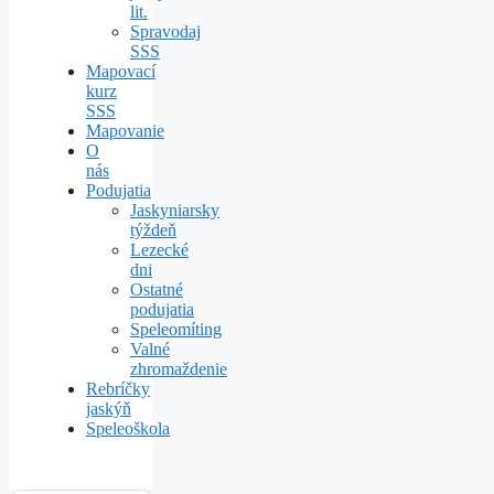
lit.
Spravodaj
SSS
Mapovací
kurz
SSS
Mapovanie
O
nás
Podujatia
Jaskyniarsky
týždeň
Lezecké
dni
Ostatné
podujatia
Speleomíting
Valné
zhromaždenie
Rebríčky
jaskýň
Speleoškola