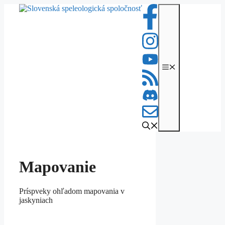
Preskočiť
na
obsah
Menu
Mapovanie
Príspveky ohľadom mapovania v
jaskyniach