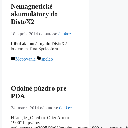
Nemagnetické
akumulátory do
DistoX2
18. apríla 2014
od autora:
dankez
LiPol akumulátory do DistoX2
budem mať na Speleofóru.
Kategórie
Značky
Mapovanie
speleo
Odolné púzdro pre
PDA
24. marca 2014
od autora:
dankez
Hľadajte „Otterbox Otter Armor
1900“ http://the-
gadgeteer.com/2005/03/08/otterbox_armor_1900_pda_case_revi