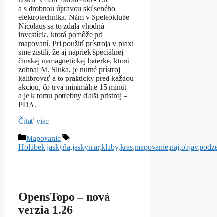
a s drobnou úpravou skúseného
elektrotechnika. Nám v Speleoklube
Nicolaus sa to zdala vhodná
investícia, ktorá pomôže pri
mapovaní. Pri použití prístroja v praxi
sme zistili, že aj napriek špeciálnej
čínskej nemagnetickej baterke, ktorú
zohnal M. Sluka, je nutné prístroj
kalibrovať a to prakticky pred každou
akciou, čo trvá minimálne 15 minút
a je k tomu potrebný ďalší prístroj –
PDA.
Čítať viac
Kategórie
Značky
Mapovanie
Holúbek
,
jaskyňa
,
jaskyniar
,
kluby
,
kras
,
mapovanie
,
naj
,
objav
,
podz
OpensTopo – nová
verzia 1.26