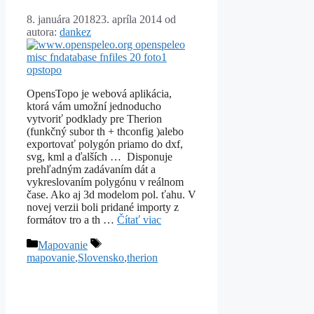
8. januára 2018
23. apríla 2014
od
autora:
dankez
OpensTopo je webová aplikácia,
ktorá vám umožní jednoducho
vytvoriť podklady pre Therion
(funkčný subor th + thconfig )alebo
exportovať polygón priamo do dxf,
svg, kml a ďalších … Disponuje
prehľadným zadávaním dát a
vykreslovaním polygónu v reálnom
čase. Ako aj 3d modelom pol. ťahu. V
novej verzii boli pridané importy z
formátov tro a th …
Čítať viac
Kategórie
Značky
Mapovanie
mapovanie
,
Slovensko
,
therion