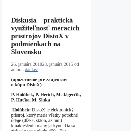
Diskusia – praktická
využiteľnosť meracích
prístrojov DistoX v
podmienkach na
Slovensku
26. januára 2018
28. januára 2015
od
autora:
dankez
(upozornenie pre záujemcov
o kúpu DistoX)
P. Holúbek, P. Herich, M. Jágerčík,
P. Huťka, M. Sluka
Holúbek:
DistoX je elektronický
prístroj, ktorý meria všetky potrebné
údaje (dĺžka, sklon, azimut)
k nakresleniu mapy jaskyne. Dá sa
získať v cene okolo 400,- Eur