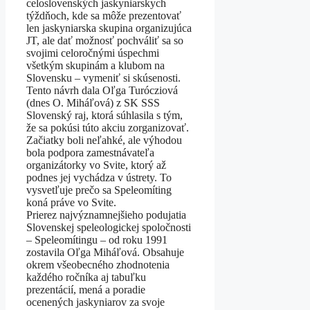
celoslovenských jaskyniarskych
týždňoch, kde sa môže prezentovať
len jaskyniarska skupina organizujúca
JT, ale dať možnosť pochváliť sa so
svojimi celoročnými úspechmi
všetkým skupinám a klubom na
Slovensku – vymeniť si skúsenosti.
Tento návrh dala Oľga Turócziová
(dnes O. Miháľová) z SK SSS
Slovenský raj, ktorá súhlasila s tým,
že sa pokúsi túto akciu zorganizovať.
Začiatky boli neľahké, ale výhodou
bola podpora zamestnávateľa
organizátorky vo Svite, ktorý až
podnes jej vychádza v ústrety. To
vysvetľuje prečo sa Speleomíting
koná práve vo Svite.
Prierez najvýznamnejšieho podujatia
Slovenskej speleologickej spoločnosti
– Speleomítingu – od roku 1991
zostavila Oľga Miháľová. Obsahuje
okrem všeobecného zhodnotenia
každého ročníka aj tabuľku
prezentácií, mená a poradie
ocenených jaskyniarov za svoje