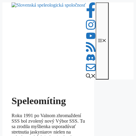
Preskočiť
na
obsah
Menu
Speleomíting
Roku 1991 po Valnom zhromaždení
SSS bol zvolený nový Výbor SSS. Tu
sa zrodila myšlienka usporadúvať
stretnutia jaskyniarov nielen na