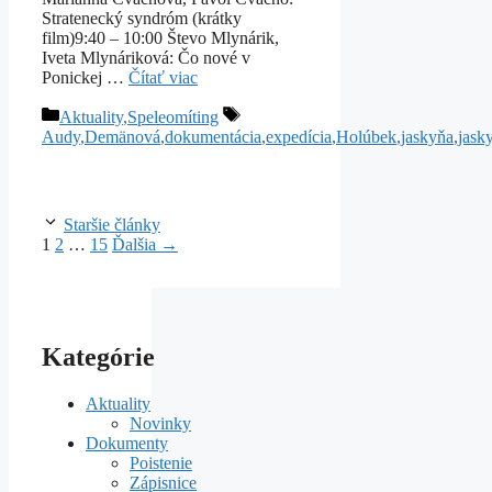
Stratenecký syndróm (krátky
film)9:40 – 10:00 Števo Mlynárik,
Iveta Mlynáriková: Čo nové v
Ponickej …
Čítať viac
Kategórie
Značky
Aktuality
,
Speleomíting
Audy
,
Demänová
,
dokumentácia
,
expedícia
,
Holúbek
,
jaskyňa
,
jask
Staršie články
Stránka
Stránka
Stránka
1
2
…
15
Ďalšia
→
Kategórie
Aktuality
Novinky
Dokumenty
Poistenie
Zápisnice