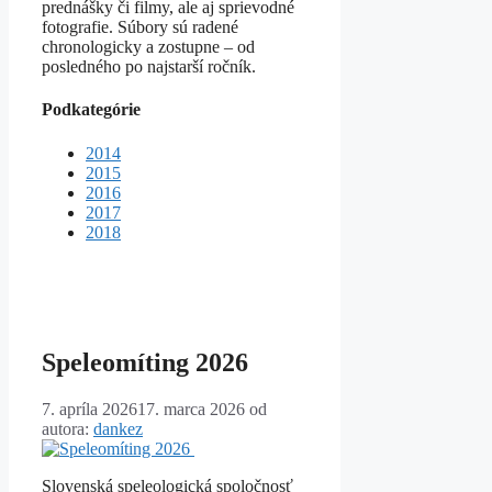
prednášky či filmy, ale aj sprievodné
fotografie. Súbory sú radené
chronologicky a zostupne – od
posledného po najstarší ročník.
Podkategórie
2014
2015
2016
2017
2018
Speleomíting 2026
7. apríla 2026
17. marca 2026
od
autora:
dankez
Slovenská speleologická spoločnosť