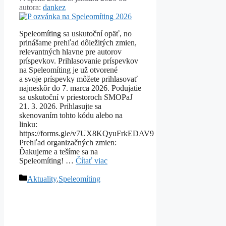
autora:
dankez
Speleomíting sa uskutoční opäť, no
prinášame prehľad dôležitých zmien,
relevantných hlavne pre autorov
príspevkov. Prihlasovanie príspevkov
na Speleomíting je už otvorené
a svoje príspevky môžete prihlasovať
najneskôr do 7. marca 2026. Podujatie
sa uskutoční v priestoroch SMOPaJ
21. 3. 2026. Prihlasujte sa
skenovaním tohto kódu alebo na
linku:
https://forms.gle/v7UX8KQyuFrkEDAV9
Prehľad organizačných zmien:
Ďakujeme a tešíme sa na
Speleomíting! …
Čítať viac
Kategórie
Aktuality
,
Speleomíting