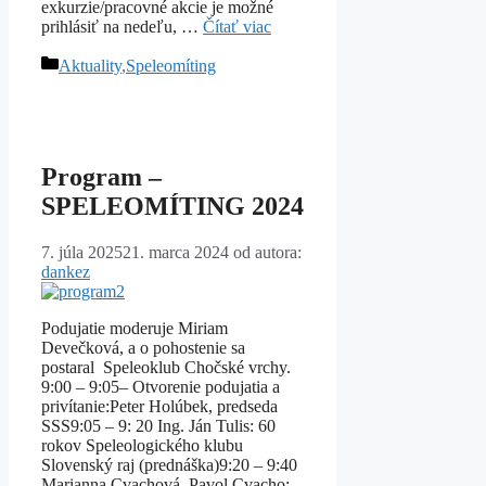
exkurzie/pracovné akcie je možné
prihlásiť na nedeľu, …
Čítať viac
Kategórie
Aktuality
,
Speleomíting
Program –
SPELEOMÍTING 2024
7. júla 2025
21. marca 2024
od autora:
dankez
Podujatie moderuje Miriam
Devečková, a o pohostenie sa
postaral Speleoklub Chočské vrchy.
9:00 – 9:05– Otvorenie podujatia a
privítanie:Peter Holúbek, predseda
SSS9:05 – 9: 20 Ing. Ján Tulis: 60
rokov Speleologického klubu
Slovenský raj (prednáška)9:20 – 9:40
Marianna Cvachová, Pavol Cvacho: