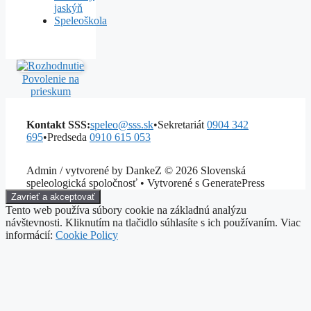
jaskýň
Speleoškola
Povolenie na
prieskum
Kontakt SSS:
speleo@sss.sk
•
Sekretariát
0904 342
695
•
Predseda
0910 615 053
Admin / vytvorené by DankeZ © 2026 Slovenská
speleologická spoločnosť • Vytvorené s GeneratePress
Tento web používa súbory cookie na základnú analýzu
návštevnosti. Kliknutím na tlačidlo súhlasíte s ich používaním. Viac
informácií:
Cookie Policy