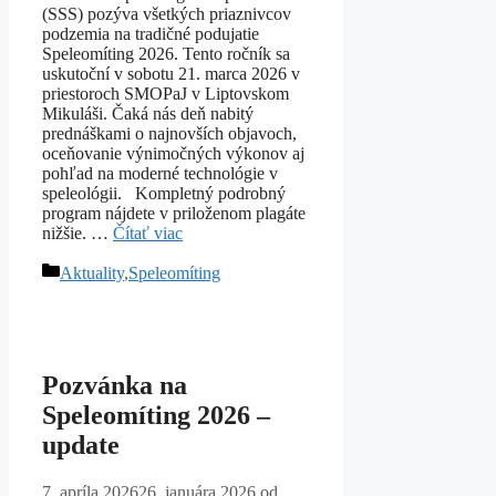
(SSS) pozýva všetkých priaznivcov
podzemia na tradičné podujatie
Speleomíting 2026. Tento ročník sa
uskutoční v sobotu 21. marca 2026 v
priestoroch SMOPaJ v Liptovskom
Mikuláši. Čaká nás deň nabitý
prednáškami o najnovších objavoch,
oceňovanie výnimočných výkonov aj
pohľad na moderné technológie v
speleológii. Kompletný podrobný
program nájdete v priloženom plagáte
nižšie. …
Čítať viac
Kategórie
Aktuality
,
Speleomíting
Pozvánka na
Speleomíting 2026 –
update
7. apríla 2026
26. januára 2026
od