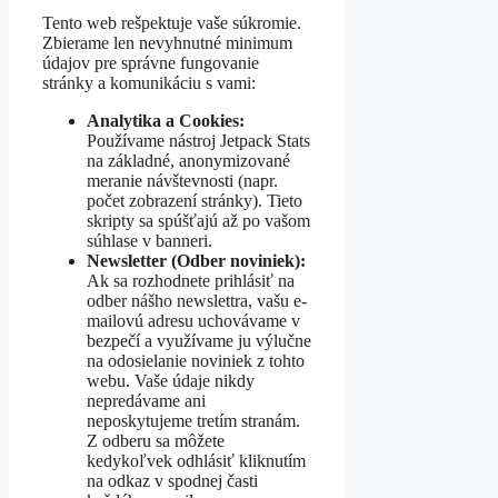
Tento web rešpektuje vaše súkromie.
Zbierame len nevyhnutné minimum
údajov pre správne fungovanie
stránky a komunikáciu s vami:
Analytika a Cookies:
Používame nástroj Jetpack Stats
na základné, anonymizované
meranie návštevnosti (napr.
počet zobrazení stránky). Tieto
skripty sa spúšťajú až po vašom
súhlase v banneri.
Newsletter (Odber noviniek):
Ak sa rozhodnete prihlásiť na
odber nášho newslettra, vašu e-
mailovú adresu uchovávame v
bezpečí a využívame ju výlučne
na odosielanie noviniek z tohto
webu. Vaše údaje nikdy
nepredávame ani
neposkytujeme tretím stranám.
Z odberu sa môžete
kedykoľvek odhlásiť kliknutím
na odkaz v spodnej časti