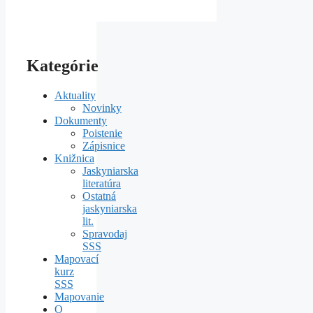
Kategórie
Aktuality
Novinky
Dokumenty
Poistenie
Zápisnice
Knižnica
Jaskyniarska
literatúra
Ostatná
jaskyniarska
lit.
Spravodaj
SSS
Mapovací
kurz
SSS
Mapovanie
O