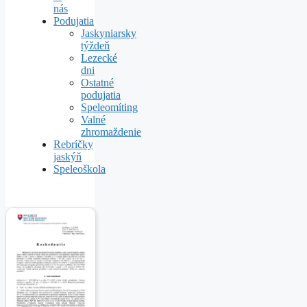
nás
Podujatia
Jaskyniarsky
týždeň
Lezecké
dni
Ostatné
podujatia
Speleomíting
Valné
zhromaždenie
Rebríčky
jaskýň
Speleoškola