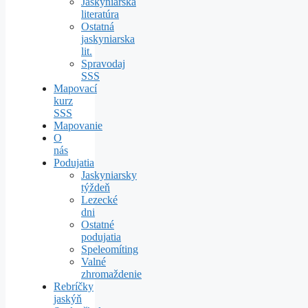
Jaskyniarska
literatúra
Ostatná
jaskyniarska
lit.
Spravodaj
SSS
Mapovací
kurz
SSS
Mapovanie
O
nás
Podujatia
Jaskyniarsky
týždeň
Lezecké
dni
Ostatné
podujatia
Speleomíting
Valné
zhromaždenie
Rebríčky
jaskýň