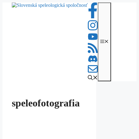
Preskočiť
na
obsah
Menu
speleofotografia