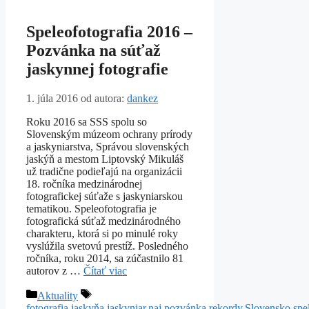
Speleofotografia 2016 –
Pozvánka na súťaž
jaskynnej fotografie
1. júla 2016
od autora:
dankez
Roku 2016 sa SSS spolu so
Slovenským múzeom ochrany prírody
a jaskyniarstva, Správou slovenských
jaskýň a mestom Liptovský Mikuláš
už tradične podieľajú na organizácii
18. ročníka medzinárodnej
fotografickej súťaže s jaskyniarskou
tematikou. Speleofotografia je
fotografická súťaž medzinárodného
charakteru, ktorá si po minulé roky
vyslúžila svetovú prestíž. Posledného
ročníka, roku 2014, sa zúčastnilo 81
autorov z …
Čítať viac
Kategórie
Značky
Aktuality
fotografia
,
jaskyňa
,
jaskyniar
,
naj
,
pozvánka
,
rekordy
,
Slovensko
,
spe