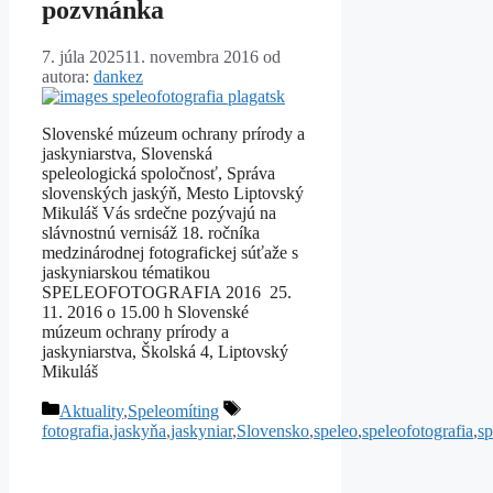
pozvnánka
7. júla 2025
11. novembra 2016
od
autora:
dankez
Slovenské múzeum ochrany prírody a
jaskyniarstva, Slovenská
speleologická spoločnosť, Správa
slovenských jaskýň, Mesto Liptovský
Mikuláš Vás srdečne pozývajú na
slávnostnú vernisáž 18. ročníka
medzinárodnej fotografickej súťaže s
jaskyniarskou tématikou
SPELEOFOTOGRAFIA 2016 25.
11. 2016 o 15.00 h Slovenské
múzeum ochrany prírody a
jaskyniarstva, Školská 4, Liptovský
Mikuláš
Kategórie
Značky
Aktuality
,
Speleomíting
fotografia
,
jaskyňa
,
jaskyniar
,
Slovensko
,
speleo
,
speleofotografia
,
sp