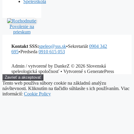
Speleoškola
Povolenie na
prieskum
Kontakt SSS:
speleo@sss.sk
•
Sekretariát
0904 342
695
•
Predseda
0910 615 053
Admin / vytvorené by DankeZ © 2026 Slovenská
speleologická spoločnosť • Vytvorené s GeneratePress
Tento web používa súbory cookie na základnú analýzu
návštevnosti. Kliknutím na tlačidlo súhlasíte s ich používaním. Viac
informácií:
Cookie Policy