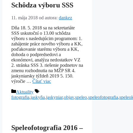
Schôdza výboru SSS
11. mája 2018
od autora:
dankez
Dňa 18. 5. 2018 sa na sekretariáte
SSS uskutoční o 13.00 schôdza
výboru s nasledujúcim programom: 1.
zahájenie práce nového výboru a KK,
poďakovanie starému výboru a KK,
dohoda o podpredsedovi a
ekonómovi, analýza nedostatkov VZ
2. stránka SSS 3. riešenie podnetov na
zmenu rozhodnutia na MŽP SR 4.
jaskyniarsky týždeň 2019 5. 150.
výročie …
Čítať viac
Kategórie
Značky
Aktuality
fotografia
,
jaskyňa
,
jaskyniar
,
objav
,
speleo
,
speleofotografia
,
speleo
Speleofotografia 2016 –