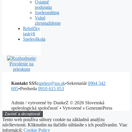
Ostatné
podujatia
Speleomíting
Valné
zhromaždenie
Rebríčky
jaskýň
Speleoškola
Povolenie na
prieskum
Kontakt SSS:
speleo@sss.sk
•
Sekretariát
0904 342
695
•
Predseda
0910 615 053
Admin / vytvorené by DankeZ © 2026 Slovenská
speleologická spoločnosť • Vytvorené s GeneratePress
Tento web používa súbory cookie na základnú analýzu
návštevnosti. Kliknutím na tlačidlo súhlasíte s ich používaním. Viac
informácií:
Cookie Policy