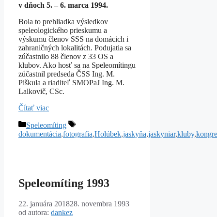
v dňoch 5. – 6. marca 1994.
Bola to prehliadka výsledkov
speleologického prieskumu a
výskumu členov SSS na domácich i
zahraničných lokalitách. Podujatia sa
zúčastnilo 88 členov z 33 OS a
klubov. Ako hosť sa na Speleomítingu
zúčastnil predseda ČSS Ing. M.
Piškula a riaditeľ SMOPaJ Ing. M.
Lalkovič, CSc.
Čítať viac
Kategórie
Značky
Speleomíting
dokumentácia
,
fotografia
,
Holúbek
,
jaskyňa
,
jaskyniar
,
kluby
,
kongre
Speleomíting 1993
22. januára 2018
28. novembra 1993
od autora:
dankez