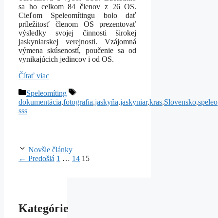
sa ho celkom 84 členov z 26 OS.
Cieľom Speleomítingu bolo dať
príležitosť členom OS prezentovať
výsledky svojej činnosti širokej
jaskyniarskej verejnosti. Vzájomná
výmena skúseností, poučenie sa od
vynikajúcich jedincov i od OS.
Čítať viac
Kategórie
Značky
Speleomíting
dokumentácia
,
fotografia
,
jaskyňa
,
jaskyniar
,
kras
,
Slovensko
,
speleo
sss
Novšie články
Stránka
Stránka
Stránka
←
Predošlá
1
…
14
15
Kategórie