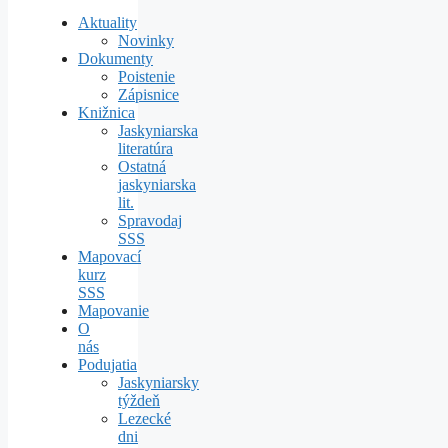
Aktuality
Novinky
Dokumenty
Poistenie
Zápisnice
Knižnica
Jaskyniarska
literatúra
Ostatná
jaskyniarska
lit.
Spravodaj
SSS
Mapovací
kurz
SSS
Mapovanie
O
nás
Podujatia
Jaskyniarsky
týždeň
Lezecké
dni