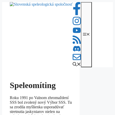
Preskočiť
na
obsah
Menu
Speleomíting
Roku 1991 po Valnom zhromaždení
SSS bol zvolený nový Výbor SSS. Tu
sa zrodila myšlienka usporadúvať
stretnutia jaskyniarov nielen na