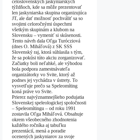
celoslovenských jaskyniarskych
týždňoch, kde sa môže prezentovať
len jaskyniarska skupina organizujúca
JT, ale dať možnosť pochváliť sa so
svojimi celoročnými úspechmi
všetkým skupinám a klubom na
Slovensku – vymeniť si skúsenosti.
Tento návrh dala Oľga Turócziová
(dnes O. Miháľová) z SK SSS
Slovenský raj, ktorá súhlasila s tým,
že sa pokúsi túto akciu zorganizovať.
Začiatky boli neľahké, ale výhodou
bola podpora zamestnávateľa
organizátorky vo Svite, ktorý až
podnes jej vychádza v ústrety. To
vysvetľuje prečo sa Speleomíting
koná práve vo Svite.
Prierez najvýznamnejšieho podujatia
Slovenskej speleologickej spoločnosti
– Speleomítingu – od roku 1991
zostavila Oľga Miháľová. Obsahuje
okrem všeobecného zhodnotenia
každého ročníka aj tabuľku
prezentácií, mená a poradie
ocenených jaskyniarov za svoje