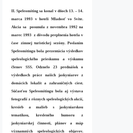
II. Speleomíting sa konal v dňoch
13. – 14.
marca 1993
v hoteli Mladosť vo Svite.
Akcia sa posunula z novembra 1992 na
marec 1993 z dôvodu preplnenia hotela v
čase zimnej turistickej sezóny.
Poslaním
Speleomítingu bola prezentácia výsledkov
speleologického prieskumu a výskumu
členov SSS. Odznelo 23 prednášok o
výsledkoch práce našich jaskyniarov z
domácich lokalít a zahraničných ciest.
Súčasťou Speleomítingu bola aj výstava
fotografií z rôznych speleologických akcií,
kresieb a malieb s jaskyniarskou
tematikou, kresleného humoru z
jaskyniarskej činnosti, plánov a máp
významných speleologických objavov.