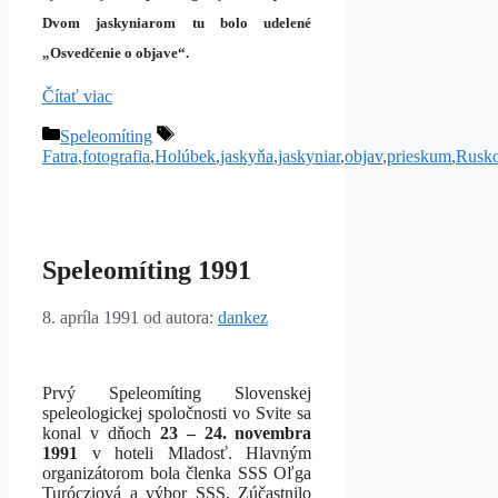
Dvom jaskyniarom tu bolo udelené
„Osvedčenie o objave“.
Čítať viac
Kategórie
Značky
Speleomíting
Fatra
,
fotografia
,
Holúbek
,
jaskyňa
,
jaskyniar
,
objav
,
prieskum
,
Rusk
Speleomíting 1991
8. apríla 1991
od autora:
dankez
Prvý Speleomíting Slovenskej
speleologickej spoločnosti vo Svite sa
konal v dňoch
23 – 24. novembra
1991
v hoteli Mladosť. Hlavným
organizátorom bola členka SSS Oľga
Turócziová a výbor SSS. Zúčastnilo